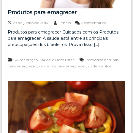
Produtos para emagrecer
e
29 de junho de 2014
Fitness
2 comentários
m
Produtos para emagrecer Cuidados com os Produtos
P
para emagrecer. A saúde está entre as principais
r
o
preocupações dos brasileiros. Prova disso […]
d
u
,
Alimentação
Saúde e Bem Estar
remedios naturais
t
o
,
,
para emagrecer
remedios para emagrecer
suplementos
s
p
a
r
a
e
m
a
g
r
e
c