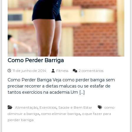
a
Como Perder Barriga
e
11 de junho de 2014
Fitness
2 comentários
m
Como Perder Barriga Veja como perder barriga sem
C
precisar recorrer a dietas malucas ou se estafar de
o
m
tantos exercícios na academia.Um […]
o
P
,
,
Alimentação
Exercícios
Saúde e Bem Estar
e
como
r
,
,
diminuir a barriga
como eliminar barriga
o que fazer para
d
perder barriga
e
r