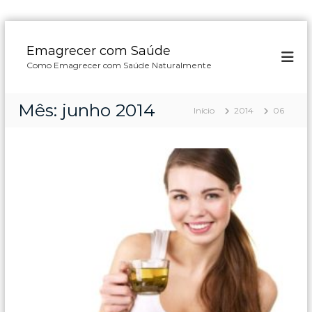
P
u
Emagrecer com Saúde
l
Como Emagrecer com Saúde Naturalmente
a
r
p
Mês:
junho 2014
Início
2014
06
a
r
a
o
c
o
n
t
e
ú
d
o