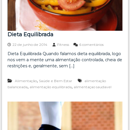
e
r
Dieta Equilibrada
e
22 de junho de 2014
Fitness
6 comentários
m
Dieta Equilibrada Quando falamos dieta equilibrada, logo
D
nos vem a mente uma alimentação controlada, cheia de
i
e
restrições e, geralmente, sem […]
t
a
,
Alimentação
Saúde e Bem Estar
alimentação
E
q
,
,
balanceada
alimentação equilibrada
alimentaçao saudavel
u
i
l
i
b
r
a
d