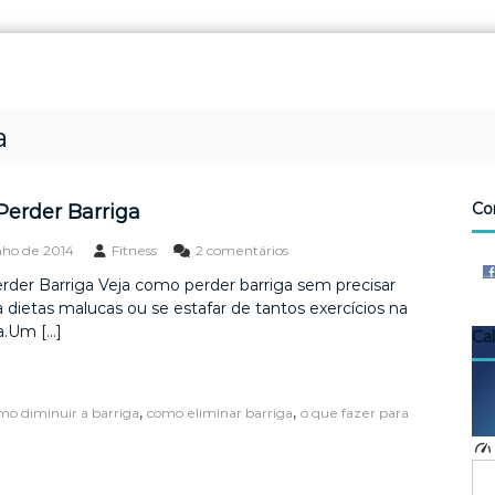
a
Co
erder Barriga
e
unho de 2014
Fitness
2 comentários
m
der Barriga Veja como perder barriga sem precisar
C
a dietas malucas ou se estafar de tantos exercícios na
o
m
.Um […]
Ca
o
P
e
r
,
,
mo diminuir a barriga
como eliminar barriga
o que fazer para
d
e
r
B