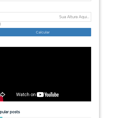
M
pular posts