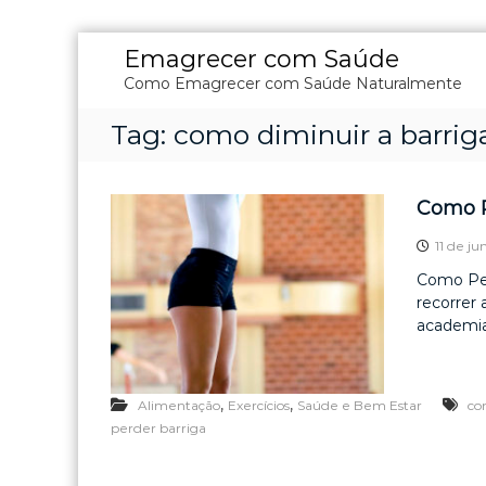
P
Emagrecer com Saúde
u
Como Emagrecer com Saúde Naturalmente
l
a
Tag:
como diminuir a barrig
r
p
a
r
Como P
a
o
11 de j
c
Como Per
o
recorrer 
n
academia
t
e
ú
,
,
d
Alimentação
Exercícios
Saúde e Bem Estar
co
o
perder barriga