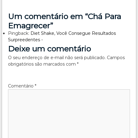
a
v
Um comentário em “Chá Para
Emagrecer”
e
Pingback:
Diet Shake, Você Consegue Resultados
Surpreedentes -
g
Deixe um comentário
a
O seu endereço de e-mail não será publicado.
Campos
obrigatórios são marcados com
*
ç
ã
Comentário
*
o
d
e