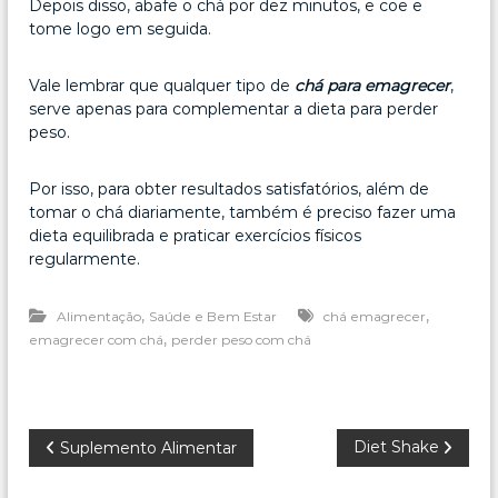
Depois disso, abafe o chá por dez minutos, e coe e
tome logo em seguida.
Vale lembrar que qualquer tipo de
chá para emagrecer
,
serve apenas para complementar a dieta para perder
peso.
Por isso, para obter resultados satisfatórios, além de
tomar o chá diariamente, também é preciso fazer uma
dieta equilibrada e praticar exercícios físicos
regularmente.
,
,
Alimentação
Saúde e Bem Estar
chá emagrecer
,
emagrecer com chá
perder peso com chá
N
Diet Shake
Suplemento Alimentar