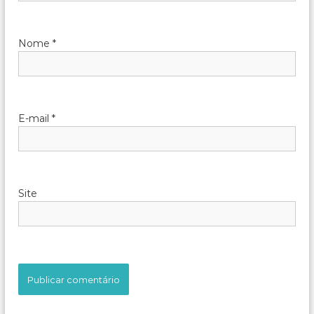
P
o
Nome
*
s
t
E-mail
*
Site