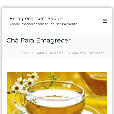
P
u
Emagrecer com Saúde
l
Como Emagrecer com Saúde Naturalmente
a
r
p
Chá Para Emagrecer
a
r
a
Início
Saúde e Bem Estar
Chá Para Emagrecer
o
c
o
n
t
e
ú
d
o