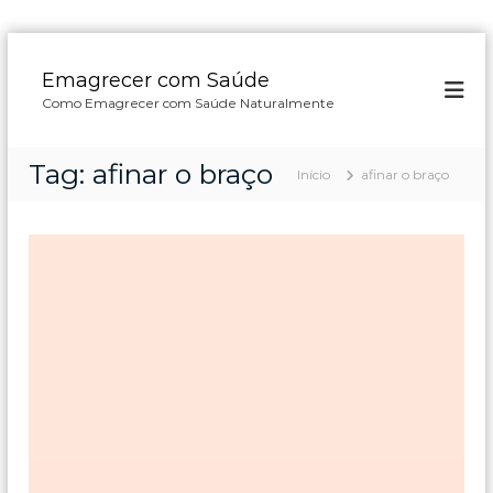
P
u
Emagrecer com Saúde
l
Como Emagrecer com Saúde Naturalmente
a
r
p
Tag:
afinar o braço
Início
afinar o braço
a
r
a
o
c
o
n
t
e
ú
d
o