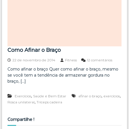
Como Afinar o Braço
e
22 de novembro de 2014
Fitness
12 comentários
m
Como afinar o braço Quer como afinar o braço, mesmo
C
se você tem a tendência de armazenar gordura no
o
m
braço, […]
o
A
,
,
,
Exercícios
Saúde e Bem Estar
afinar o braço
exercícios
f
i
,
Rosca unilateral
Tríceps cadeira
n
a
r
Compartilhe !
o
B