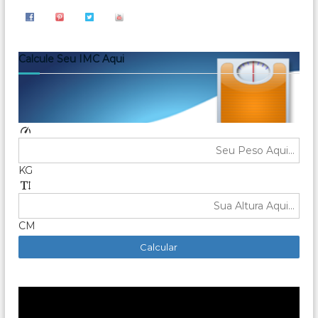
r
a
ç
o
Calcule Seu IMC Aqui
KG
CM