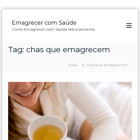
P
u
Emagrecer com Saúde
l
Como Emagrecer com Saúde Naturalmente
a
r
p
Tag:
chas que emagrecem
a
r
a
Início
chas que emagrecem
o
c
o
n
t
e
ú
d
o