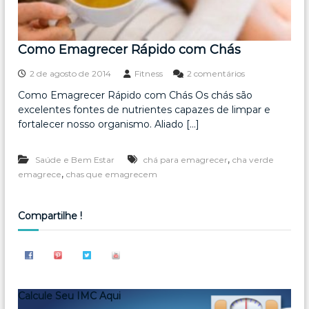
Como Emagrecer Rápido com Chás
e
2 de agosto de 2014
Fitness
2 comentários
m
Como Emagrecer Rápido com Chás Os chás são
C
excelentes fontes de nutrientes capazes de limpar e
o
m
fortalecer nosso organismo. Aliado […]
o
E
,
Saúde e Bem Estar
chá para emagrecer
cha verde
m
a
,
emagrece
chas que emagrecem
g
r
e
Compartilhe !
c
e
r
R
á
p
Calcule Seu IMC Aqui
i
d