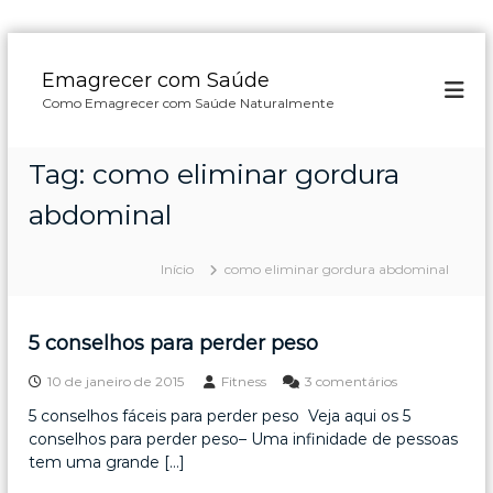
P
u
Emagrecer com Saúde
l
Como Emagrecer com Saúde Naturalmente
a
r
p
Tag:
como eliminar gordura
a
r
abdominal
a
o
Início
como eliminar gordura abdominal
c
o
n
5 conselhos para perder peso
t
e
e
10 de janeiro de 2015
Fitness
3 comentários
ú
m
d
5 conselhos fáceis para perder peso Veja aqui os 5
5
o
conselhos para perder peso– Uma infinidade de pessoas
c
o
tem uma grande […]
n