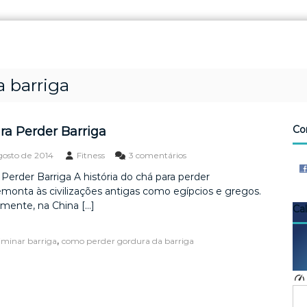
 barriga
Co
ra Perder Barriga
e
gosto de 2014
Fitness
3 comentários
m
Perder Barriga A história do chá para perder
C
emonta às civilizações antigas como egípcios e gregos.
h
á
rmente, na China […]
Ca
P
a
,
iminar barriga
como perder gordura da barriga
r
a
P
e
r
d