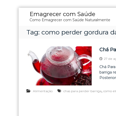
P
Emagrecer com Saúde
u
Como Emagrecer com Saúde Naturalmente
l
a
Tag:
como perder gordura da
r
p
a
r
Chá Pa
a
o
27 de a
c
Chá Para 
o
barriga r
n
Posterio
t
e
,
Alimentação
chas para perder barriga
como el
ú
d
o