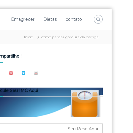
Emagrecer
Dietas
contato
Início
como perder gordura da barriga
mpartilhe !
lcule Seu IMC Aqui