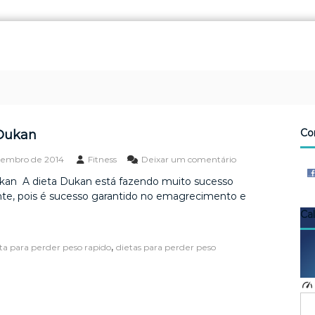
Co
Dukan
e
tembro de 2014
Fitness
Deixar um comentário
m
kan A dieta Dukan está fazendo muito sucesso
D
te, pois é sucesso garantido no emagrecimento e
i
e
Ca
t
a
,
ta para perder peso rapido
dietas para perder peso
D
u
k
a
n