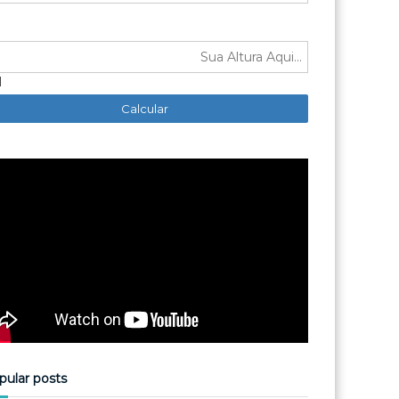
M
pular posts