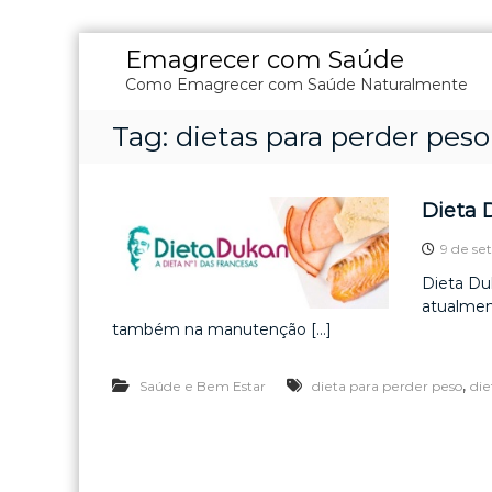
P
Emagrecer com Saúde
u
Como Emagrecer com Saúde Naturalmente
l
a
Tag:
dietas para perder peso
r
p
a
r
Dieta 
a
o
9 de se
c
Dieta Du
o
atualmen
n
também na manutenção […]
t
e
,
Saúde e Bem Estar
dieta para perder peso
die
ú
d
o