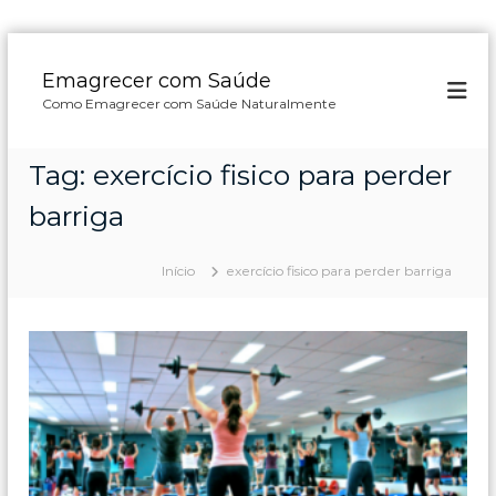
P
u
Emagrecer com Saúde
l
Como Emagrecer com Saúde Naturalmente
a
r
p
Tag:
exercício fisico para perder
a
r
barriga
a
o
Início
exercício fisico para perder barriga
c
o
n
t
e
ú
d
o