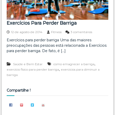
Exercícios Para Perder Barriga
e
12 de agosto de 2014
Fitness
3 comentários
m
Exercícios para perder barriga Uma das maiores
E
preocupações das pessoas está relacionada a Exercícios
x
e
para perder barriga. De fato, é […]
r
c
,
Saúde e Bem Estar
como emagrecer a barriga
í
c
,
exercício fisico para perder barriga
exercicios para diminuir a
i
barriga
o
s
P
Compartilhe !
a
r
a
P
e
r