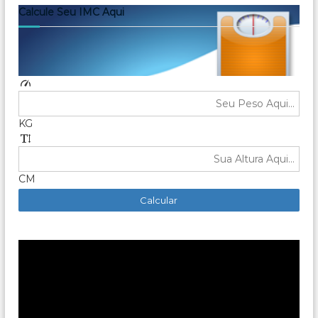
Calcule Seu IMC Aqui
KG
CM