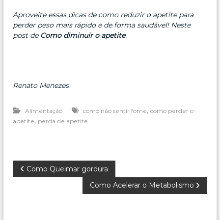
Aproveite essas dicas de como reduzir o apetite para
perder peso mais rápido e de forma saudável! Neste
post de
Como diminuir o apetite
.
Renato Menezes
,
Alimentação
como não sentir fome
como perder o
,
apetite
perda de apetite
N
Como Queimar gordura
Como Acelerar o Metabolismo
a
v