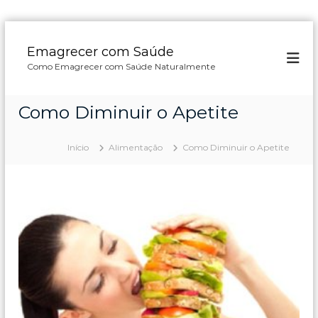
P
u
Emagrecer com Saúde
l
Como Emagrecer com Saúde Naturalmente
a
r
p
Como Diminuir o Apetite
a
r
a
Início
Alimentação
Como Diminuir o Apetite
o
c
o
n
t
e
ú
d
o