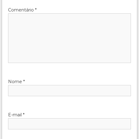
s
Comentário
*
t
Nome
*
E-mail
*