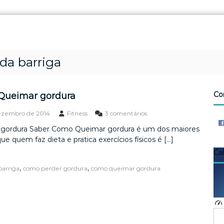
da barriga
Co
Queimar gordura
e
ezembro de 2014
Fitness
3 comentários
m
gordura Saber Como Queimar gordura é um dos maiores
C
ue quem faz dieta e pratica exercícios físicos é […]
o
m
Ca
o
Q
,
,
barriga
como perder gordura
como queimar gordura
u
e
i
m
a
r