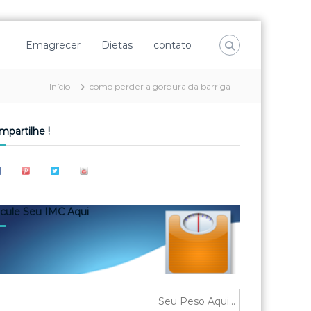
Emagrecer
Dietas
contato
Início
como perder a gordura da barriga
mpartilhe !
lcule Seu IMC Aqui