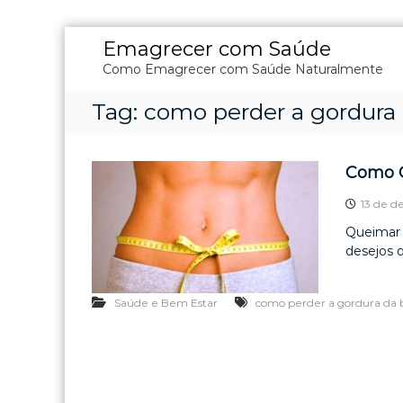
P
Emagrecer com Saúde
u
Como Emagrecer com Saúde Naturalmente
l
a
Tag:
como perder a gordura 
r
p
a
r
Como 
a
o
13 de d
c
Queimar 
o
desejos q
n
t
e
Saúde e Bem Estar
como perder a gordura da 
ú
d
o