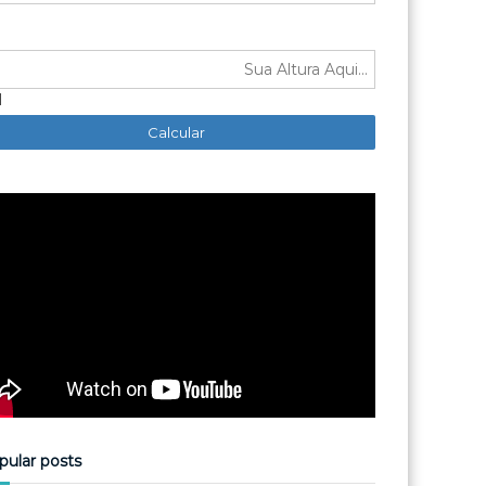
M
pular posts