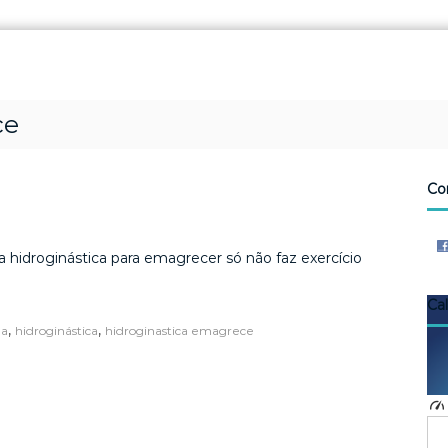
ce
Co
 hidroginástica para emagrecer só não faz exercício
Ca
,
,
ua
hidroginástica
hidroginastica emagrece