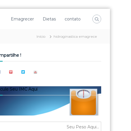
Emagrecer
Dietas
contato
Início
hidroginastica emagrece
mpartilhe !
lcule Seu IMC Aqui