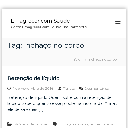
P
u
Emagrecer com Saúde
l
Como Emagrecer com Saúde Naturalmente
a
r
p
Tag:
inchaço no corpo
a
r
a
Início
inchaço no corpo
o
c
o
Retenção de líquido
n
e
4 de novembro de 2014
Fitness
2 comentários
t
m
e
Retenção de líquido Quem sofre com a retenção de
R
ú
líquido, sabe o quanto esse problema incomoda. Afinal,
e
d
t
ele deixa várias […]
o
e
n
,
Saúde e Bem Estar
inchaço no corpo
remedio para
ç