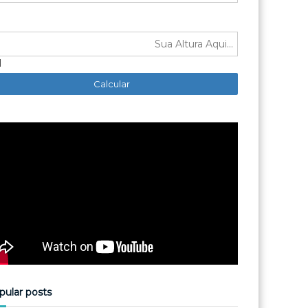
M
pular posts