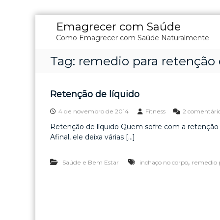
P
Emagrecer com Saúde
u
Como Emagrecer com Saúde Naturalmente
l
a
Tag:
remedio para retenção 
r
p
a
r
Retenção de líquido
a
o
4 de novembro de 2014
Fitness
2 comentári
c
Retenção de líquido Quem sofre com a retenção 
o
Afinal, ele deixa várias […]
n
t
,
Saúde e Bem Estar
inchaço no corpo
remedio p
e
ú
d
o