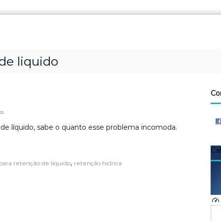
de liquido
Co
e
os
m
de líquido, sabe o quanto esse problema incomoda.
R
e
t
Ca
e
,
ara retenção de liquido
retenção hidrica
n
ç
ã
o
d
e
l