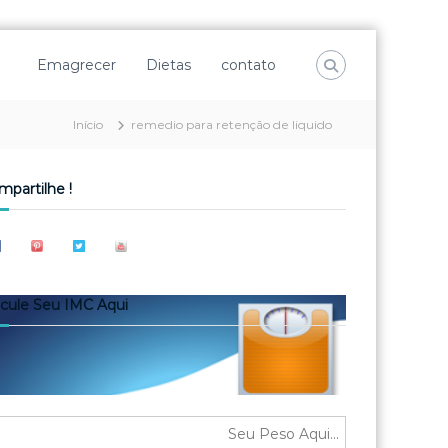
Emagrecer
Dietas
contato
Início
remedio para retenção de liquido
mpartilhe !
lcule Seu IMC Aqui