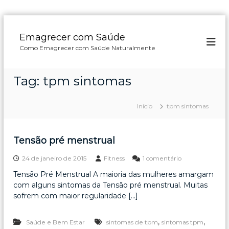
P
u
Emagrecer com Saúde
l
Como Emagrecer com Saúde Naturalmente
a
r
p
Tag:
tpm sintomas
a
r
a
Início
tpm sintomas
o
c
o
Tensão pré menstrual
n
e
24 de janeiro de 2015
Fitness
1 comentário
t
m
e
Tensão Pré Menstrual A maioria das mulheres amargam
T
ú
com alguns sintomas da Tensão pré menstrual. Muitas
e
d
n
sofrem com maior regularidade […]
o
s
ã
,
,
Saúde e Bem Estar
sintomas de tpm
sintomas tpm
o