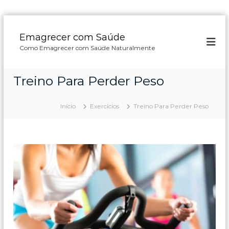
P
u
Emagrecer com Saúde
l
Como Emagrecer com Saúde Naturalmente
a
r
p
Treino Para Perder Peso
a
r
a
Início
Exercícios
Treino Para Perder Peso
o
c
o
n
t
e
ú
d
o