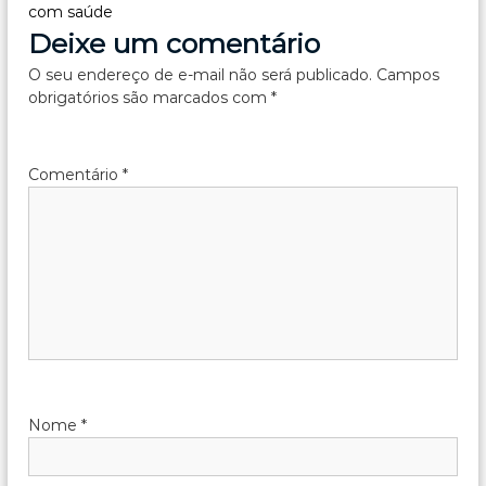
ã
com saúde
Deixe um comentário
o
O seu endereço de e-mail não será publicado.
Campos
obrigatórios são marcados com
*
d
e
Comentário
*
P
o
s
t
Nome
*