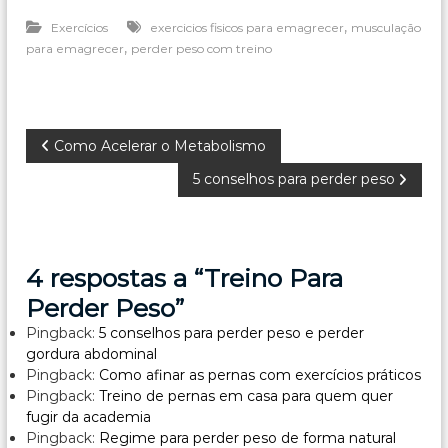
,
Exercícios
exercicios fisicos para emagrecer
musculação
,
para emagrecer
perder peso com treino
N
Como Acelerar o Metabolismo
5 conselhos para perder peso
a
v
4 respostas a “Treino Para
e
Perder Peso”
g
Pingback:
5 conselhos para perder peso e perder
gordura abdominal
a
Pingback:
Como afinar as pernas com exercícios práticos
Pingback:
Treino de pernas em casa para quem quer
ç
fugir da academia
Pingback:
Regime para perder peso de forma natural