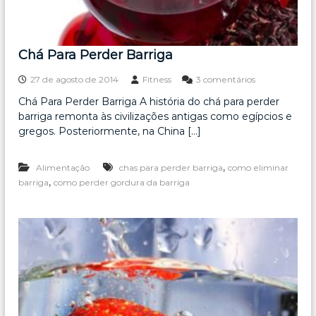
Chá Para Perder Barriga
e
27 de agosto de 2014
Fitness
3 comentários
m
Chá Para Perder Barriga A história do chá para perder
C
barriga remonta às civilizações antigas como egípcios e
h
á
gregos. Posteriormente, na China […]
P
a
,
Alimentação
chas para perder barriga
como eliminar
r
a
,
barriga
como perder gordura da barriga
P
e
r
d
e
r
B
a
r
r