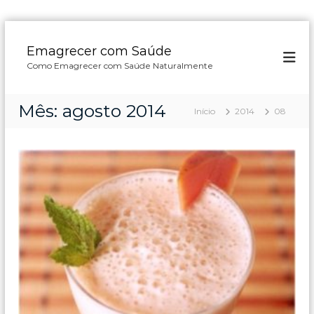
P
u
Emagrecer com Saúde
l
Como Emagrecer com Saúde Naturalmente
a
r
p
Mês:
agosto 2014
Início
2014
08
a
r
a
o
c
o
n
t
e
ú
d
o