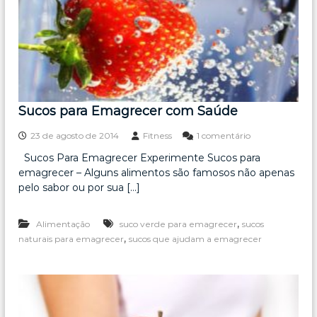
i
g
a
Sucos para Emagrecer com Saúde
e
23 de agosto de 2014
Fitness
1 comentário
m
Sucos Para Emagrecer Experimente Sucos para
S
emagrecer – Alguns alimentos são famosos não apenas
u
c
pelo sabor ou por sua […]
o
s
,
Alimentação
suco verde para emagrecer
sucos
p
a
,
naturais para emagrecer
sucos que ajudam a emagrecer
r
a
E
m
a
g