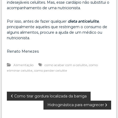
indesejáveis celulites. Mas, esse cardápio não substitui o
acompanhamento de uma nutricionista.
Por isso, antes de fazer qualquer
dieta anticelulite
,
principalmente aqueles que restringem o consumo de
alguns alimentos, procure a ajuda de um médico ou
nutricionista.
Renato Menezes
,
Alimentação
como acabar com a celulite
como
,
eliminar celulite
como perder celulite
N
Como tirar gordura localizada da barriga
Hidroginástica para emagrecer
a