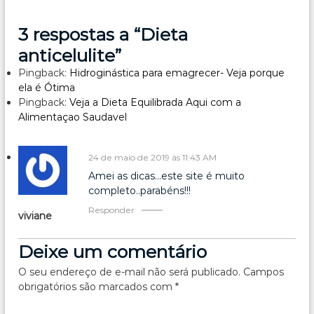
v
3 respostas a “Dieta
e
anticelulite”
g
Pingback:
Hidroginástica para emagrecer- Veja porque
ela é Ótima
a
Pingback:
Veja a Dieta Equilibrada Aqui com a
Alimentaçao Saudavel
ç
24 de maio de 2019 às 11:43 AM
ã
Amei as dicas…este site é muito
o
completo..parabéns!!!
Responder
viviane
d
Deixe um comentário
e
O seu endereço de e-mail não será publicado.
Campos
P
obrigatórios são marcados com
*