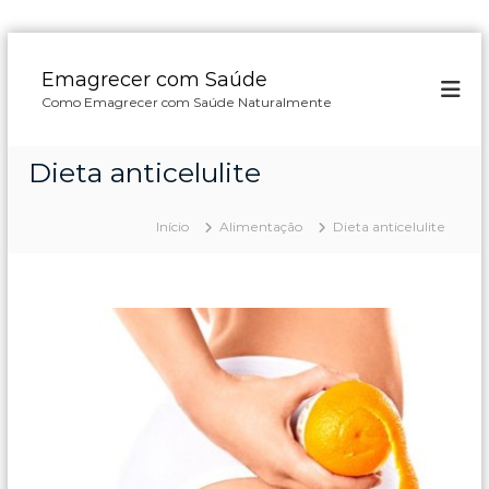
P
u
Emagrecer com Saúde
l
Como Emagrecer com Saúde Naturalmente
a
r
p
Dieta anticelulite
a
r
a
Início
Alimentação
Dieta anticelulite
o
c
o
n
t
e
ú
d
o