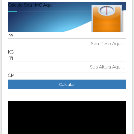
Calcule Seu IMC Aqui
KG
CM