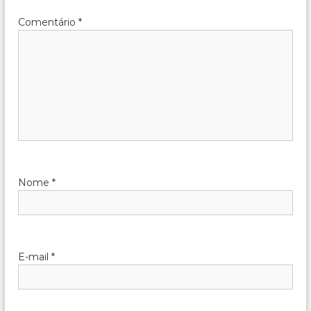
o
Comentário
*
s
t
Nome
*
E-mail
*